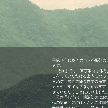
平成16年に多くの方々の要請
ます。
それまでは、東京消防庁体育文
古をしていただけるようになっ
京消防庁居合道部会内での稽古
方々のご支援を頂きながら東京
せていただくことになりました
天然理心流は、明治初頭におい
代の変遷と共にほとんどの道脈
受け継いでおります。私は、唯