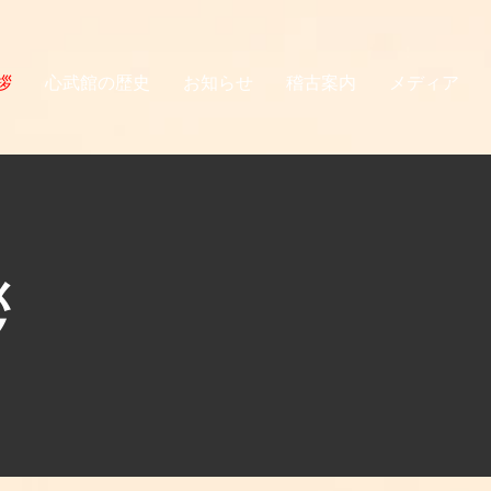
拶
心武館の歴史
お知らせ
稽古案内
メディア
拶