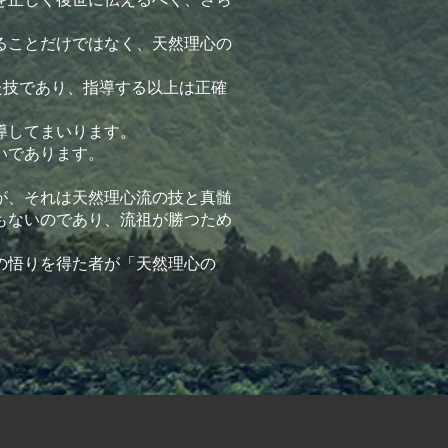
ることだけではなく、天然理心の
た技であり、指導する以上は正確
導してまいります。
いであります。
が、それは天然理心流の技と真髄
もないのであり、流祖が勝つため
。
の悟りを得た者が「天然理心の