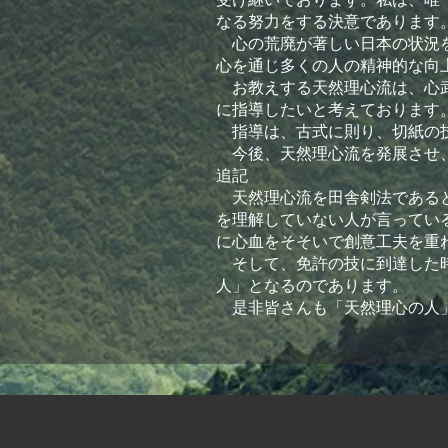
なる努力をする決意であります
心の荒廃が著しい日本の状況を
心を通じ多くの人の精神的な向
お教えする天然理心流は、心武
に指導したいと考えております
指導は、古式に則り、切紙の技
今後、天然理心流を発展させ、
追記
天然理心流を田舎剣法であると
を理解していない人が言ってい
に心血をそそいで創意工夫を重
そして、免許の技に到達した時
人」となるのであります。
是非皆さんも「天然理心の人」