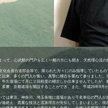
によって、心武館の門戸を広く一般の方にも開き、天然理心流の
化会居合道部会等で、限られた方々にのみ指導していたもの
て以来、多くの門人が集い、真摯に稽古を重ねて参りました。
、牛久道場にて月に２回程度の稽古しか出来ませんでしたが、
、多摩、京都道場を開設することができ、また、平成26年9月
。
ては東京、神奈川、埼玉各地に道場があり千名単位の門人がお
が途絶え、貴重な技法と流派理念が失伝してしまいました。現
一の継承者であることの責任を強く自覚し、今後は天然理心流