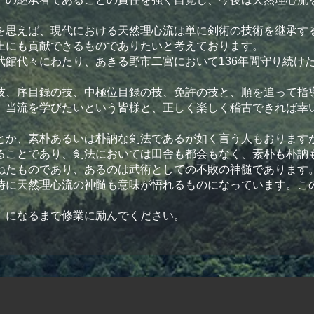
。
思えば、現代における天然理心流は単に剣術の技術を継承す
上にも貢献できるものでありたいと考えております。
館代々にわたり、あきる野市二宮において136年間守り続け
。
、序目録の技、中極位目録の技、免許の技と、順を追って指
当流を学びたいという皆様と、正しく楽しく稽古できれば幸
か、素朴あるいは朴訥な剣法であるが如く言う人もおります
ることであり、剣法においては田舎も都会もなく、素朴も朴訥
ねたものであり、あるのは武術としての不敗の神髄であります
に天然理心流の神髄も意味が悟れるものになっています。こ
になるまで修業に励んでください。