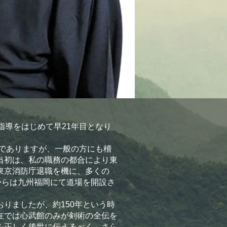
指導をはじめて早21年目となり
でありますが、一般の方にも稽
当初は、私の職務の都合により東
東京消防庁退職を機に、多くの
からは九州福岡にて道場を開設さ
りましたが、約150年という時
在では心武館のみが剣術の全伝を
を正しく後世に伝えるべく、さら