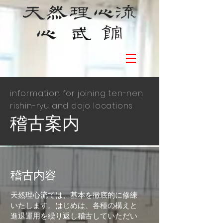
information for joining ten-nen
rishin-ryu and dojo locations
​稽古案内
稽古内容
天然理心流では、基本を徹底的に修練
いたします。はじめは、各種の構えと
進退運用を繰り返し稽古していただい