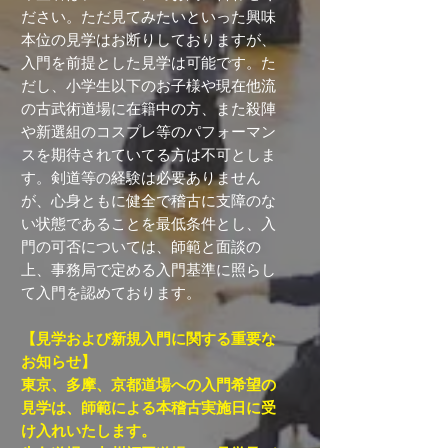
ださい。ただ見てみたいといった興味
本位の見学はお断りしておりますが、
入門を前提とした見学は可能です。た
だし、小学生以下のお子様や現在他流
の古武術道場に在籍中の方、また殺陣
や新選組のコスプレ等のパフォーマン
スを期待されていてる方は不可としま
す。剣道等の経験は必要ありません
が、心身ともに健全で稽古に支障のな
い状態であることを最低条件とし、入
門の可否については、師範と面談の
上、事務局で定める入門基準に照らし
て入門を認めております。
【見学および新規入門に関する重要な
お知らせ】
東京、多摩、京都道場への入門希望の
見学は、師範による本稽古実施日に受
け入れいたします。