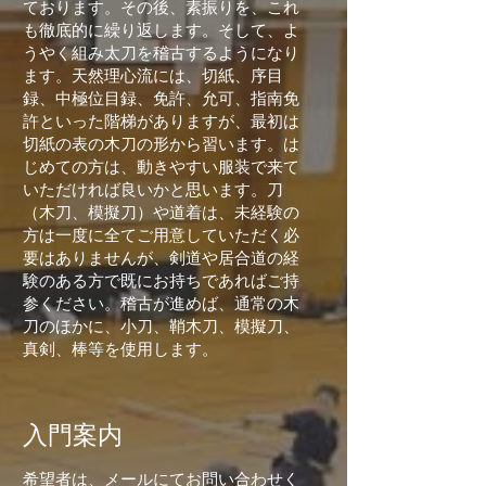
ております。その後、素振りを、これ
も徹底的に繰り返します。そして、よ
うやく組み太刀を稽古するようになり
ます。天然理心流には、切紙、序目
録、中極位目録、免許、允可、指南免
許といった階梯がありますが、最初は
切紙の表の木刀の形から習います。は
じめての方は、動きやすい服装で来て
いただければ良いかと思います。刀
（木刀、模擬刀）や道着は、未経験の
方は一度に全てご用意していただく必
要はありませんが、剣道や居合道の経
験のある方で既にお持ちであればご持
参ください。稽古が進めば、通常の木
刀のほかに、小刀、鞘木刀、模擬刀、
真剣、棒等を使用します。
入門案内
希望者は、メールにてお問い合わせく