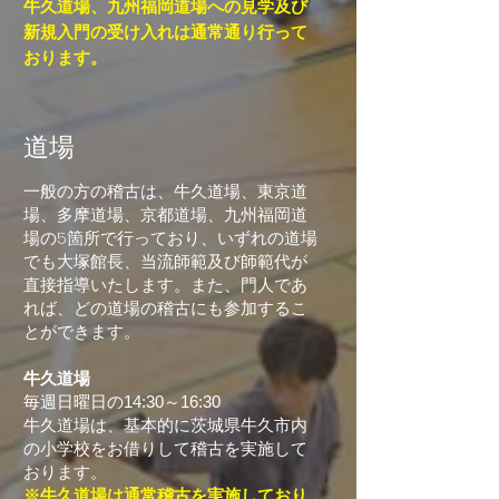
牛久道場、九州福岡道場への見学及び
新規入門の受け入れは通常通り行って
おります。
道場
一般の方の稽古は、牛久道場、東京道
場、多摩道場、京都道場、九州福岡道
場の5箇所で行っており、いずれの道場
でも大塚館長、当流師範及び師範代が
直接指導いたします。また、門人であ
れば、どの道場の稽古にも参加するこ
とができます。
牛久道場
毎週日曜日の14:30～16:30
牛久道場は、基本的に茨城県牛久市内
の小学校をお借りして稽古を実施して
おります。
※牛久道場は通常稽古を実施しており